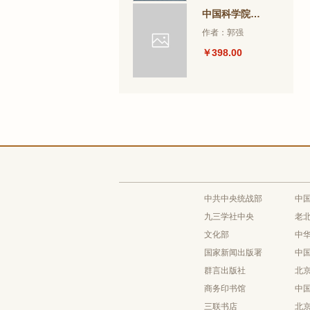
中国科学院图书馆珍藏文献图录
作者：郭强
￥398.00
中共中央统战部
中
九三学社中央
老
文化部
中
国家新闻出版署
中
群言出版社
北
商务印书馆
中
三联书店
北