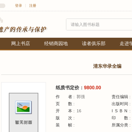
登录
丨
注册
网上书店
经销商园地
读者俱乐部
走进
清东华录全编
纸质书定价：
9800.00
作者
郭强
责任编辑
页数
出版时间
开本
16
ISBN
版次
印
装帧
所属分类