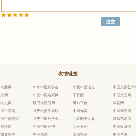
友情链接
国戏曲网
中华中医药协会
华夏中医论坛
中国京剧艺术
北京网
中国中医名家网
丁香园
中国文艺网
华文史网
耿乃光砭石网
可知平台
戏剧网
国民俗学网
世界针灸学会联合会
中国知网
中国秦腔网
京民俗博物馆
世界中医药学会联合会
北京图书大厦
雅昌艺术网
国非遗网
中国中医药报
九三文苑
中国收藏网
京市文物局
中医杂志
梨园精舍
中国考古