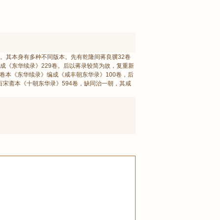
。其本身有多种不同版本。先有乾隆间蒋良骥32卷
成《东华续录》229卷。后以蒋录较简为故，复重新
卷本《东华续录》编成《咸丰朝东华录》100卷，后
百宋斋本《十朝东华录》594卷，缺同治一朝，其咸