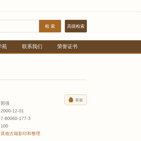
检 索
高级检索
学苑
联系我们
荣誉证书
客服
郭强
2000-12-01
7-80060-177-3
数
100
其他古籍影印和整理