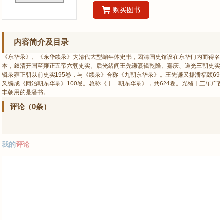
购买图书
内容简介及目录
《东华录》、《东华续录》为清代大型编年体史书，因清国史馆设在东华门内而得名
本，叙清开国至雍正五帝六朝史实。后光绪间王先谦纂辑乾隆、嘉庆、道光三朝史实
辑录雍正朝以前史实195卷，与《续录》合称《九朝东华录》。王先谦又据潘福颐69
又编成《同治朝东华录》100卷。总称《十一朝东华录》，共624卷。光绪十三年广
丰朝用的是潘书。
评论（0条）
我的
评论