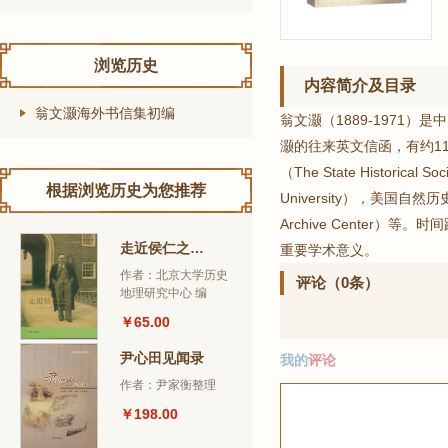
浏览历史
内容简介及目录
翁文灏海外书信集初编
翁文灏（1889-197
灏的往来英文信函，有约110通，
（The State Historica
根据浏览历史为您推荐
University），美国自然历史博
Archive Center
走近侯仁之：恭贺侯仁之先生百岁寿辰
重要学术意义。
作者：北京大学历史
评论（0条）
地理研究中心 编
￥65.00
尹心田见闻录
我的
评论
作者：尹家衡整理
￥198.00