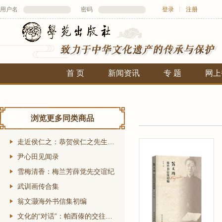
用户名
密码
登录
丨
注册
首 页
新闻资讯
专 题
网上
浏览更多同类商品
走近侯仁之：恭贺侯仁之先生百岁寿辰
尹心田见闻录
雪梅清香：梅兰芳薛觉先交谊纪
武训画传合集
翁文灏海外书信集初编
文化的“对话”：帕西傣的交往、交流、交融研究