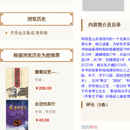
浏览历史
内容简介及目录
齐系金文集成.鲁邾卷
邾国是山东省境内的一个先秦古
离出来，独立成册，为研究齐系
书收錄兩周時期的魯國禮器79件
共33件；滕國禮器17件，兵器
根据浏览历史为您推荐
器2件，共7件；郜國禮器1件；
計225件，銘文拓片總計254方。
本书所收鲁邾地域傳世和出土之
耋耄说贾——前门外一老商号的练习生纪实
駘、羊子、淳于12国，国别清
作者：
本），左列“释文”、“国别”、“
得，亦有他山之见，一改以往“
￥200.00
于作者博士论文，“数据相当齐全
《齐鲁文字编》的基础上修改增
走进拍卖行
评论（0条）
作者：李沙著
￥43.00
我的
评论