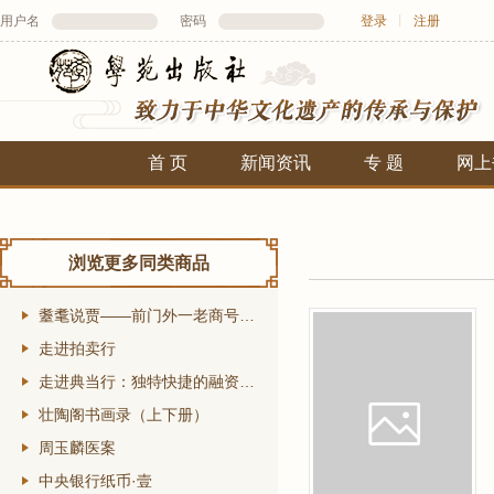
用户名
密码
登录
丨
注册
首 页
新闻资讯
专 题
网上
浏览更多同类商品
耋耄说贾——前门外一老商号的练习生纪实
走进拍卖行
走进典当行：独特快捷的融资方式
壮陶阁书画录（上下册）
周玉麟医案
中央银行纸币·壹