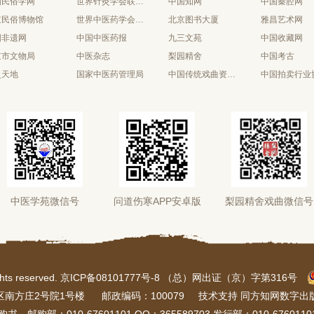
国民俗学网
世界针灸学会联合会
中国知网
中国秦腔网
京民俗博物馆
世界中医药学会联合会
北京图书大厦
雅昌艺术网
国非遗网
中国中医药报
九三文苑
中国收藏网
京市文物局
中医杂志
梨园精舍
中国考古
史天地
国家中医药管理局
中国传统戏曲资源库
中国拍卖行业
中医学苑微信号
问道伤寒APP安卓版
梨园精舍戏曲微信号
rights reserved. 京ICP备08101777号-8 （总）网出证（京）字第316号
区南方庄2号院1号楼
邮政编码：100079
技术支持 同方知网数字出