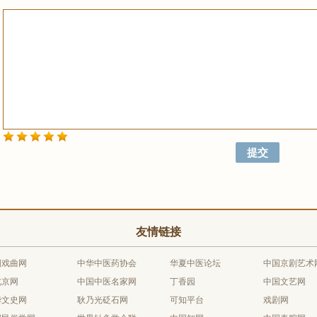
友情链接
国戏曲网
中华中医药协会
华夏中医论坛
中国京剧艺术
北京网
中国中医名家网
丁香园
中国文艺网
华文史网
耿乃光砭石网
可知平台
戏剧网