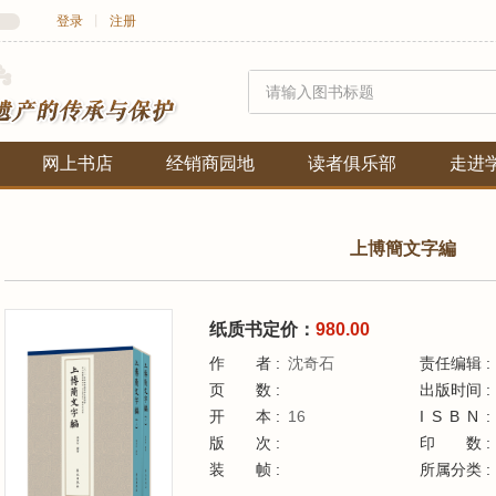
登录
丨
注册
网上书店
经销商园地
读者俱乐部
走进
上博簡文字編
纸质书定价：
980.00
作者
沈奇石
责任编辑
页数
出版时间
开本
16
ISBN
版次
印
装帧
所属分类