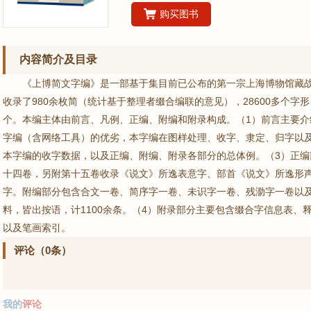
购买图书
内容简介及目录
《上博简文字编》是一部基于集目前已公布的第一宗上海博物馆藏
收录了980余枚简（统计基于整理者缀合编联的意见），28600多个字
个。本编主体由前言、凡例、正编、附编和附录构成。（1）前言主要
字编（含网络工具）的优劣，本字编在图样处理、收字、隶定、归字以
本字编的收字数据，以及正编、附编、附录各部分的总体例。（3）正
十四卷，另附第十五卷收录《说文》所逸表意字、部首《说文》所逸形
字。附编部分包含合文一卷、简序字一卷、未识字一卷、残泐字一卷以
料，皆出按语，计1100余条。（4）附录部分主要包含缀合字信息表、
以及笔画索引。
评论（0条）
我的
评论