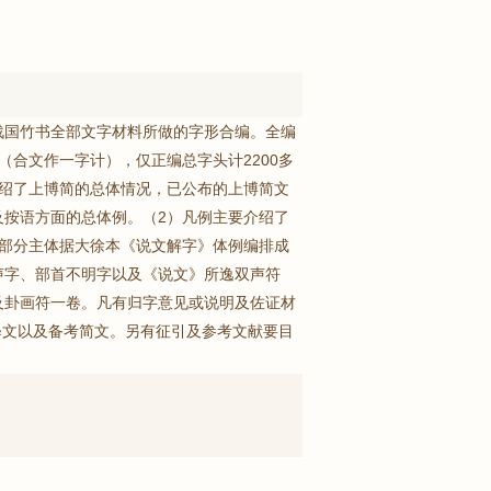
战国竹书全部文字材料所做的字形合编。全编
形（合文作一字计），仅正编总字头计2200多
介绍了上博简的总体情况，已公布的上博简文
及按语方面的总体例。（2）凡例主要介绍了
编部分主体据大徐本《说文解字》体例编排成
声字、部首不明字以及《说文》所逸双声符
及卦画符一卷。凡有归字意见或说明及佐证材
释文以及备考简文。另有征引及参考文献要目