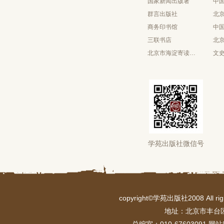
国家新闻出版署
中
群言出版社
北
商务印书馆
中
三联书店
北
北京市海淀寄读学校
文
学苑出版社微信号
copyright©学苑出版社2008 All 
地址：北京市丰台