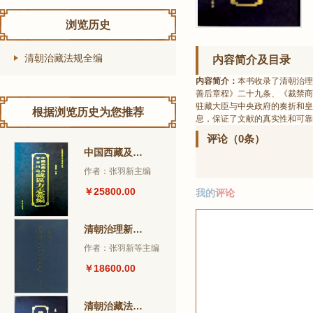
浏览历史
清朝治藏法规全编
内容简介及目录
内容简介：
本书收录了清朝治理
善后章程》二十九条、《裁禁商
驻藏大臣与中央政府的奏折和皇
根据浏览历史为您推荐
息，保证了文献的真实性和可靠
评论（0条）
中国西藏及甘青川滇藏区方志汇编
作者：张羽新主编
￥25800.00
我的
评论
清朝治理新疆方略汇编
作者：张羽新等主编
￥18600.00
清朝治藏法规全编