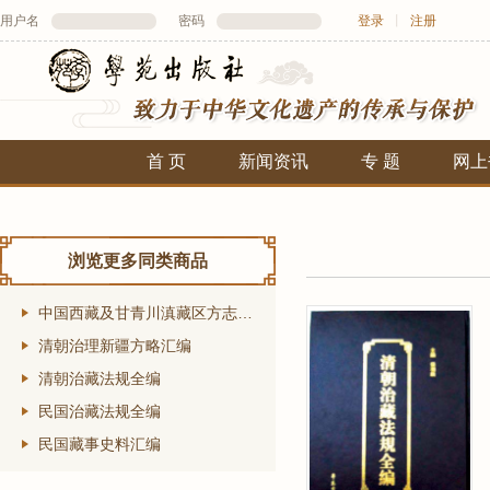
用户名
密码
登录
丨
注册
首 页
新闻资讯
专 题
网上
浏览更多同类商品
中国西藏及甘青川滇藏区方志汇编
清朝治理新疆方略汇编
清朝治藏法规全编
民国治藏法规全编
民国藏事史料汇编