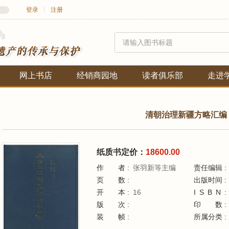
登录
丨
注册
网上书店
经销商园地
读者俱乐部
走进
清朝治理新疆方略汇编
纸质书定价：
18600.00
作者
张羽新等主编
责任编辑
页数
出版时间
开本
16
ISBN
版次
印
装帧
所属分类