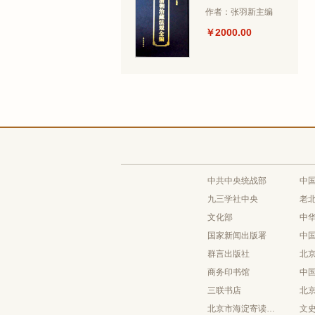
作者：张羽新主编
￥2000.00
中共中央统战部
中
九三学社中央
老
文化部
中
国家新闻出版署
中
群言出版社
北
商务印书馆
中
三联书店
北
北京市海淀寄读学校
文