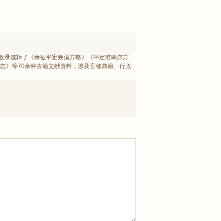
多万字，收录选辑了《亲征平定朔漠方略》《平定准噶尔方
志》等70余种古籍文献资料，涉及官修典籍、行政