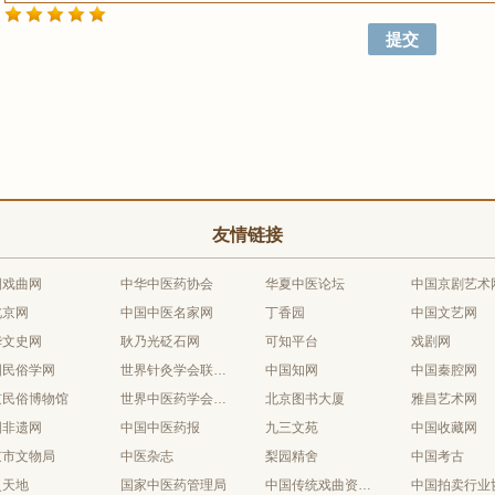
友情链接
国戏曲网
中华中医药协会
华夏中医论坛
中国京剧艺术
北京网
中国中医名家网
丁香园
中国文艺网
华文史网
耿乃光砭石网
可知平台
戏剧网
国民俗学网
世界针灸学会联合会
中国知网
中国秦腔网
京民俗博物馆
世界中医药学会联合会
北京图书大厦
雅昌艺术网
国非遗网
中国中医药报
九三文苑
中国收藏网
京市文物局
中医杂志
梨园精舍
中国考古
史天地
国家中医药管理局
中国传统戏曲资源库
中国拍卖行业