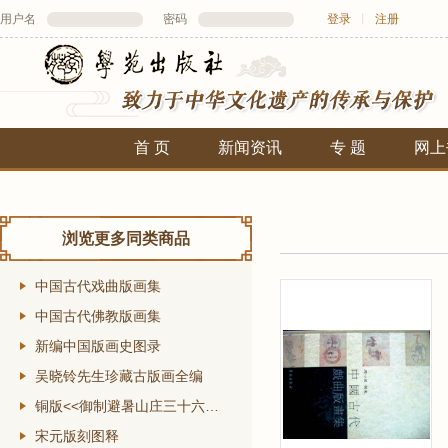
用户名
密码
登录
丨
注册
首 页
新闻资讯
专 题
网上
浏览更多同类商品
中国古代戏曲版画集
中国古代佛教版画集
新编中国版画史图录
吴晓铃先生珍藏古版画全编
铜版<<御制避暑山庄三十六景诗图>>
宋元版刻图释